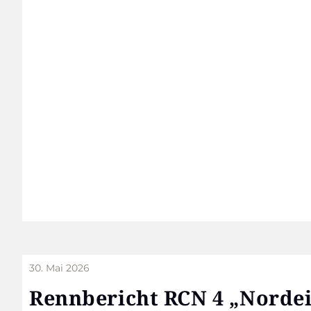
30. Mai 2026
Renn­be­richt RCN 4 „Nord­ei­