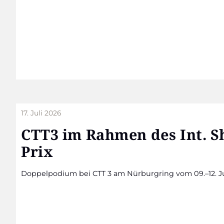
17. Juli 2026
CTT3 im Rah­men des Int. 
Prix
Dop­pel­po­di­um bei CTT 3 am Nür­burg­ring vom 09.–12. J