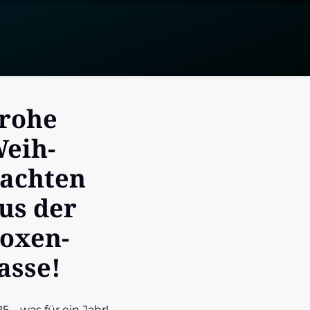
ro­he
eih­
ach­ten
us der
oxen­
as­se!
5 – was für ein Jahr!