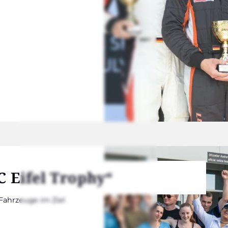
C Eifel Tro­phy“
Fahr­zeu­ge im Ziel