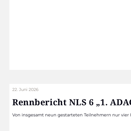
22. Juni 2026
Renn­be­richt NLS 6 „1. ADA
Von ins­ge­samt neun gestar­te­ten Teil­neh­mern nur vier 