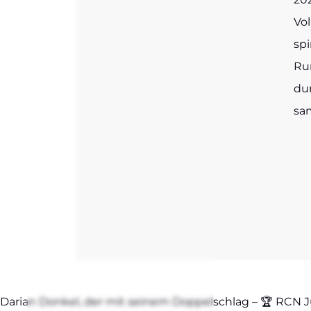
Vol
spi
Run
dur
sa
Dari­an Don­kel, der mit sei­nem Dop­pel­schlag – 🏆 RCN Ju