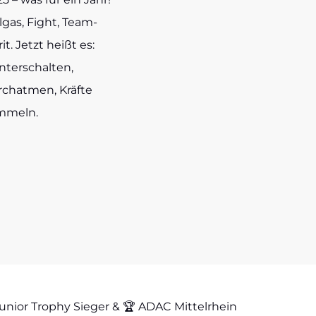
l­gas, Fight, Team­
­rit. Jetzt heißt es:
­ter­schal­ten,
ch­at­men, Kräf­te
m­meln.
ni­or Tro­phy Sie­ger & 🏆 ADAC Mit­tel­rhein