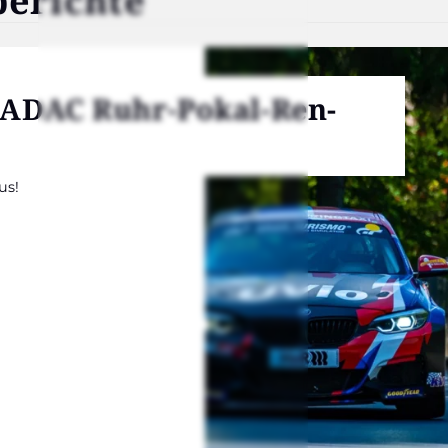
­rich­te
h ADAC Ruhr-Pokal-Ren­
us!