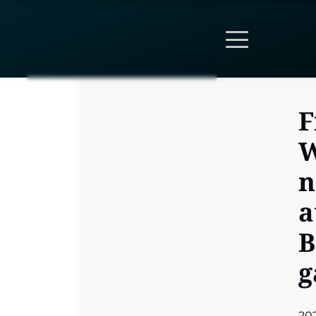
F
W
n
a
B
g
202