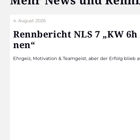
Mehr News und Renn­be
4. August 2026
Renn­be­richt NLS 7 „KW 6
nen“
Ehr­geiz, Moti­va­ti­on & Team­geist, aber der Erfolg blieb a