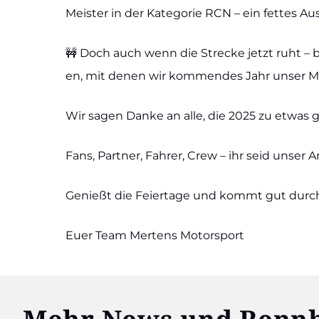
Meis­ter in der Kate­go­rie RCN – ein fet­tes Au
🚧 Doch auch wenn die Stre­cke jetzt ruht – b
en, mit denen wir kom­men­des Jahr unser Motor­
Wir sagen Dan­ke an alle, die 2025 zu etwa
Fans, Part­ner, Fah­rer, Crew – ihr seid unser A
Genießt die Fei­er­ta­ge und kommt gut durch
Euer Team Mer­tens Motor­sport