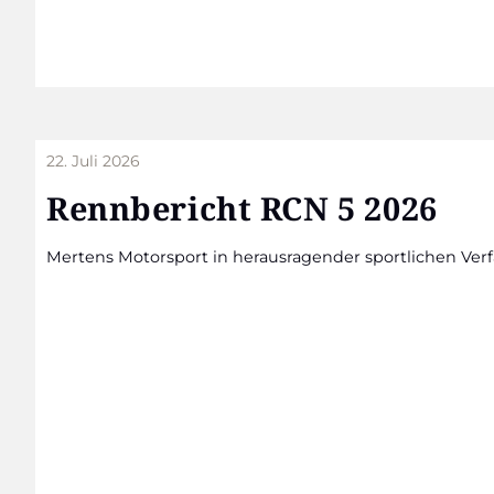
22. Juli 2026
Renn­be­richt RCN 5 2026
Mer­tens Motor­sport in her­aus­ra­gen­der sport­li­chen Ver­