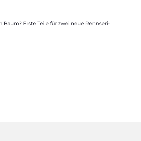
Baum? Ers­te Tei­le für zwei neue Renn­se­ri­