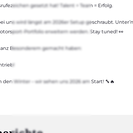
s­ru­fe­zei­chen gesetzt hat! Talent + Team = Erfolg.
ei uns wird längst am 2026er Set­up geschraubt. Unter’m 
s­port-Por­t­­fo­­lio erwei­tern wer­den. Stay tun­ed! 👀
s ganz Beson­de­rem gemacht haben:
ntrieb!
 den Win­ter – wir sehen uns 2026 am Start! 🔧🔥