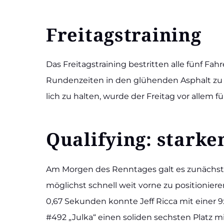
Frei­tags­trai­ning
Das Frei­tags­trai­ning bestrit­ten alle fünf Fah
Run­den­zei­ten in den glü­hen­den Asphalt zu
lich zu hal­ten, wur­de der Frei­tag vor allem
Qua­li­fy­ing: star­k
Am Mor­gen des Renn­ta­ges galt es zunächst,
mög­lichst schnell weit vor­ne zu posi­tio­nie
0,67 Sekun­den konn­te Jeff Ric­ca mit einer 9:3
#492 „Jul­ka“ einen soli­den sechs­ten Platz m