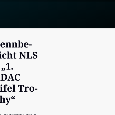
enn­be­
icht NLS
 „1.
ADAC
ifel Tro­
hy“
n ins­ge­samt neun