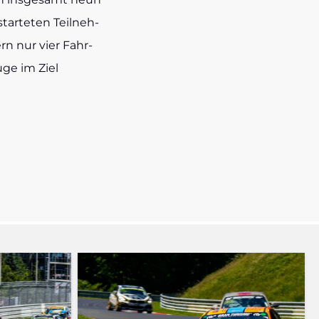
tar­te­ten Teil­neh­
n nur vier Fahr­
­ge im Ziel