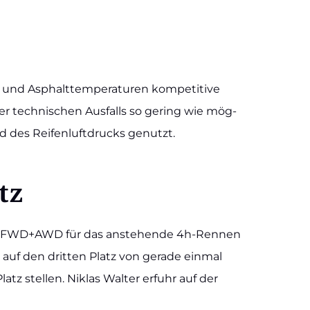
und Asphalt­tem­pe­ra­tu­ren kom­pe­ti­ti­ve
er tech­ni­schen Aus­falls so gering wie mög­
d des Rei­fen­luft­drucks genutzt.
atz
VT2-FWD+AWD für das anste­hen­de 4h-Ren­­nen
auf den drit­ten Platz von gera­de ein­mal
atz stel­len. Niklas Wal­ter erfuhr auf der