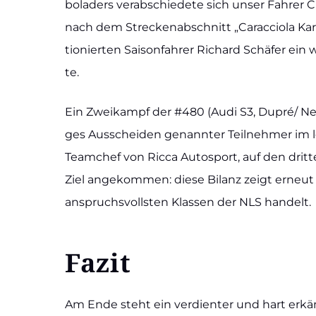
bo­la­ders ver­ab­schie­de­te sich unser Fah­rer
nach dem Stre­cken­ab­schnitt „Carac­cio­la Kar
tio­nier­ten Sai­son­fah­rer Richard Schä­fer ei
te.
Ein Zwei­kampf der #480 (Audi S3, Dupré/​​ Nett/
ges Aus­schei­den genann­ter Teil­neh­mer im le
Team­chef von Ric­ca Auto­sport, auf den drit­t
Ziel ange­kom­men: die­se Bilanz zeigt erneut s
anspruchs­volls­ten Klas­sen der NLS han­delt.
Fazit
Am Ende steht ein ver­dien­ter und hart erkämp