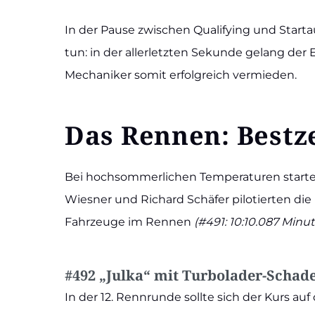
In der Pau­se zwi­schen Qua­li­fy­ing und Sta
tun: in der aller­letz­ten Sekun­de gelang der
Mecha­ni­ker somit erfolg­reich ver­mie­den.
Das Ren­nen: Best­z
Bei hoch­som­mer­li­chen Tem­pe­ra­tu­ren star­te­
Wies­ner und Richard Schä­fer pilo­tier­ten die 
Fahr­zeu­ge im Ren­nen
(#491: 10:10.087 Minu
#492 „Jul­ka“ mit Tur­­bo­la­­der-Scha­­
In der 12. Renn­run­de soll­te sich der Kurs a