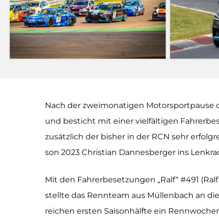
Nach der zwei­mo­na­ti­gen Motor­sport­pau­se de
und besticht mit einer viel­fäl­ti­gen Fah­rer­be
zusätz­lich der bis­her in der RCN sehr erfolg­
son 2023 Chris­ti­an Dan­nes­ber­ger ins Lenk­ra
Mit den Fah­rer­be­set­zun­gen „Ralf“ #491 (Ralf
stell­te das Renn­team aus Mül­len­bach an die­
rei­chen ers­ten Sai­son­hälf­te ein Renn­wo­ch