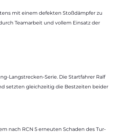
r­tens mit einem defek­ten Stoß­dämp­fer zu
durch Team­ar­beit und vol­lem Ein­satz der
g-Lan­g­s­tre­­cken-Serie. Die Start­fah­rer Ralf
 setz­ten gleich­zei­tig die Best­zei­ten bei­der
 einem nach RCN 5 erneu­ten Scha­den des Tur­