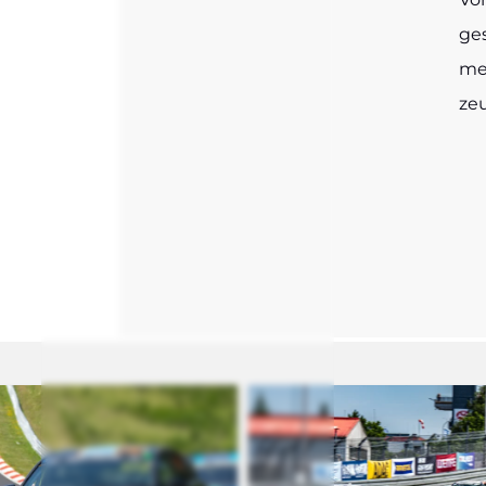
ges
mer
zeu