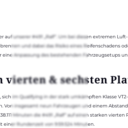
­rer auf unse­rer #491 „Ralf“. Um bei die­sen extre­men Luft- 
 bren­nen und dabei das Risi­ko eines Rei­fen­scha­dens od
 für eine Anpas­sung des bestehen­den Fahr­zeug­set­ups un
en vier­ten & sechs­ten Pl
 sich im Qua­li­fy­ing in der stark umkämpf­ten Klas­se 
­ren. Von ins­ge­samt neun Fahr­zeu­gen und einem Abstand 
8.111 Minu­ten die #491 „Ralf“ auf einen star­ken vier­ten Pl
it einer Run­den­zeit von 9:59.524 Minu­ten.