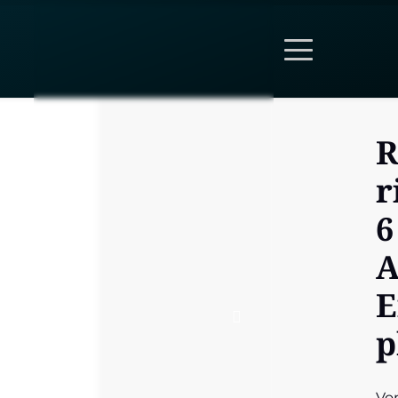
R
r
6
E
p
Vo