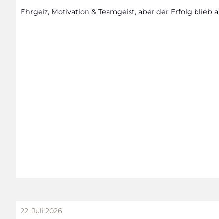
Ehr­geiz, Moti­va­ti­on & Team­geist, aber der Erfolg blieb a
22. Juli 2026