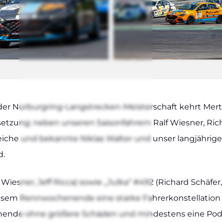
r Nür­­bur­g­ring-Lan­g­s­tre­­cken-Meis­­ter­­schaft kehrt 
­set­zung: neben unse­ren Sai­son­fah­rern Ralf Wies­ner, Rich
rei­che und bekann­te Niklas Wal­ter und unser lang­jäh­ri­
d.
 Wies­ner, Jeff Ric­ca) sowie „Jul­ka“ #492 (Richard Schä­fer,
sem Renn­wo­chen­en­de eine star­ke Fah­rer­kon­stel­la­ti­
en­en­de ohne grö­ße­re Schä­den und min­des­tens eine Podi