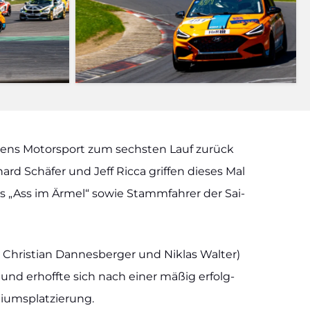
Mer­tens Motor­sport zum sechs­ten Lauf zurück
ard Schä­fer und Jeff Ric­ca grif­fen die­ses Mal
ges „Ass im Ärmel“ sowie Stamm­fah­rer der Sai­
 Chris­ti­an Dan­nes­ber­ger und Niklas Wal­ter)
on und erhoff­te sich nach einer mäßig erfolg­
­ums­plat­zie­rung.