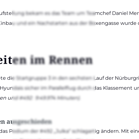
rt­auf­stel­lung bekam es das Team um Team­chef Dani­el Me
 Ein­bau und ein Nach­star­ten aus der Boxen­gas­se wur­de 
ei­ten im Ren­nen
te die Start­grup­pe 3 in den sechs­ten Lauf der Nür­­bur­g­rin
Hyun­dais sicher im Par­al­lel­flug durch das Klas­se­ment und
­ten und #492: 9:49.974 Minu­ten)
.
den aus­ge­schie­den
uf das Podi­um der #492 „Jul­ka“ schlag­ar­tig ändern. Mit