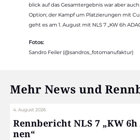
blick auf das Gesamt­ergeb­nis war aber auch d
Opti­on; der Kampf um Plat­zie­run­gen mit Cup
geht es am 1. August mit NLS 7 „KW 6h ADAC
Fotos:
San­dro Fei­ler (@sandros_fotomanufaktur)
Mehr News und Renn­be
4. August 2026
Renn­be­richt NLS 7 „KW 6
nen“