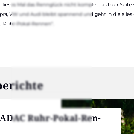
ie­ses Mal das Renn­glück nicht kom­plett auf der Sei­te v
­ra, VW und Audi bleibt span­nend und geht in die alles ent­
 Ruhr-Pokal-Ren­­nen“.
­rich­te
h ADAC Ruhr-Pokal-Ren­