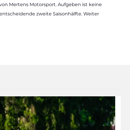
on Mer­tens Motor­sport. Auf­ge­ben ist kei­ne
schei­den­de zwei­te Sai­son­hälf­te. Wei­ter