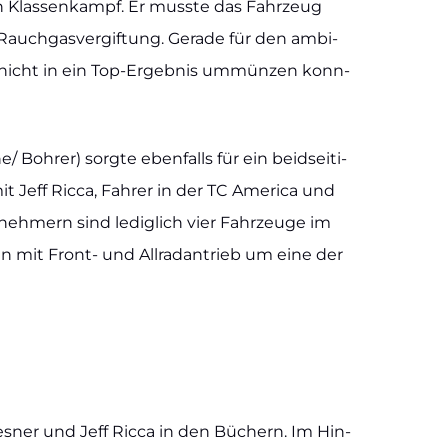
den Klas­sen­kampf. Er muss­te das Fahr­zeug
 Rauch­gas­ver­gif­tung. Gera­de für den ambi­
och nicht in ein Top-Erge­b­­nis ummün­zen konn­
Boh­rer) sorg­te eben­falls für ein beid­sei­ti­
 Jeff Ric­ca, Fah­rer in der TC Ame­ri­ca und
­neh­mern sind ledig­lich vier Fahr­zeu­ge im
en mit Front- und All­rad­an­trieb um eine der
es­ner und Jeff Ric­ca in den Büchern. Im Hin­