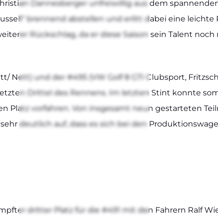
 Chris­ti­an Dan­nes­ber­ger unfrei­wil­lig aus dem span­nen­
us­sell“ bren­nend abstel­len und erlitt dabei eine leich­te
n wei­te­rer Rück­schlag, da er die­se Sai­son sein Talent n
​​ Nett) und der #495 (VW Golf 8 GTI Club­sport, Fritzsche/​​ 
tz­ten Drit­tel des Ren­nens. Im letz­ten Stint konn­te somit
en Platz vor­fah­ren. Von ins­ge­samt neun gestar­te­ten Teil
ehr deut­lich auf, dass es sich bei den Pro­duk­ti­ons­wa­g
f­ter drit­ter Platz für die #491 mit den Fah­rern Ralf Wi