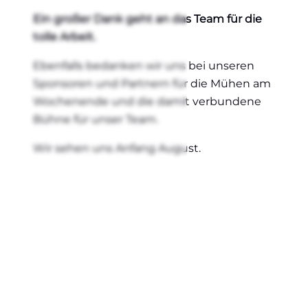
Ein gro­ßer Dank geht an das Team für die
tol­le Arbeit.
Eben­falls bedan­ken wir uns bei unse­ren
Spon­so­ren und Part­nern für die Mühen am
Wochen­en­de und die damit ver­bun­de­ne
Büh­ne für unser Team.
Wir sehen uns Anfang August.