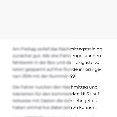
Am Frei­tag ver­lief das Nach­mit­tags­trai­ning
zunächst gut. Alle drei Fahr­zeu­ge stan­den
fahr­be­reit in der Box und die Taxi­gäs­te war­
te­ten gespannt auf ihre Run­de im oran­ge­
nen i30N mit der Num­mer 491.
Die Fah­rer nutz­ten den Nach­mit­tag und
trai­nier­ten für den kom­men­den NLS Lauf –
teil­wei­se mit Gäs­ten die sich sehr gefreut
haben ein­mal live dabei sein zu kön­nen.