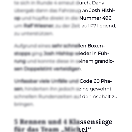
te sich in Run­de 4 erneut durch. Dany
über­gab dann das Fahr­zeug an
Josh Hishl­
op
und hüpf­te direkt in die
Num­mer 496
,
um
Ralf Wies­ner
, zu der Zeit auf P7 lie­gend,
zu unter­stüt­zen.
Auf­grund eines
sehr schnel­len Boxen­
stopps
ging
Josh Hishl­op wie­der in Füh­
rung
und konn­te die­se in sei­nem
gran­dio­
sen Dop­pelst­int ver­tei­di­gen
.
Unfass­bar vie­le Unfäl­le und Code 60 Pha­
sen
, hin­der­ten ihn jedoch sei­ne gewohnt
schnel­len Run­den­zei­ten auf den Asphalt zu
brin­gen.
5 Ren­nen und 4 Klas­sen­sie­ge
für das Team „Michel“