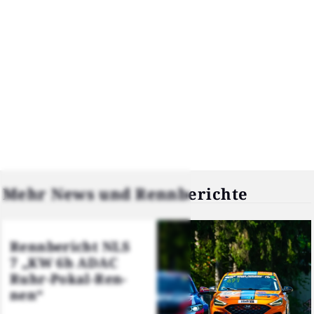
Mehr News und Renn­be­rich­te
Renn­be­richt NLS
7 „KW 6h ADAC
Ruhr-Pokal-Ren­
nen“