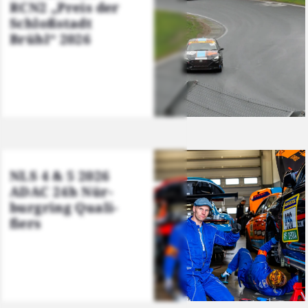
RCN2 „Preis der
Schloß­stadt
Brühl“ 2026
NLS 4 & 5 2026
ADAC 24h Nür­
burg­ring Qua­li­
fiers