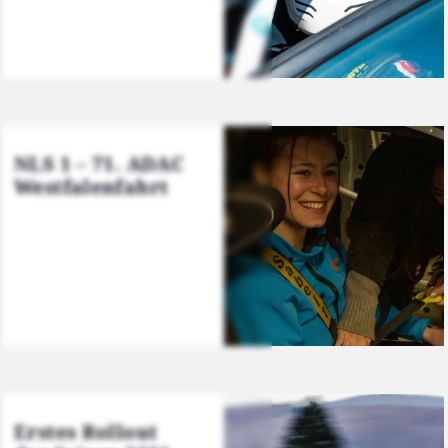
NLS 1 – 71. ADAC
West­fa­len­fahrt
Ers­tes Roll­out