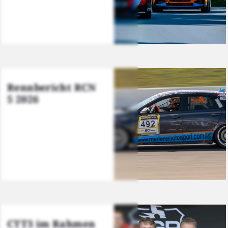
Renn­be­richt RCN
5 2026
CTT3 im Rah­men