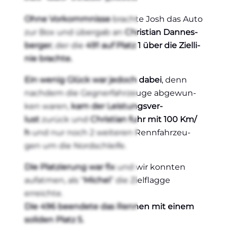
Ohne Vor­komm­nis­se
brach­te Josh das Auto
zur Box und über­gab an
Chris­ti­an Dan­nes­
ber­ger
, der die
491 auf Platz 1 über die Ziel­li­
nie brach­te.
Ein wenig Glück war jedoch dabei
, denn
nach­dem die Geg­ner­fahr­zeu­ge abge­wun­
ken waren,
kam der Leis­tungs­ver­
lust
zurück und
Chris­ti­an fuhr mit 100 Km/​​
h
und nur noch 2 wei­te­ren Renn­fahr­zeu­
gen um die Nord­schlei­fe.
Die Plat­zie­rung war fix
und wir konn­ten
auf­at­men, als “
Michel
” die Ziel­flag­ge
erreich­te.
Die 496 been­de­te das Ren­nen mit einem
soli­den Platz 5.