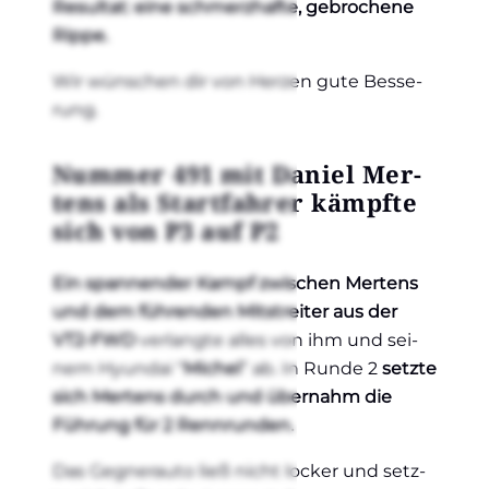
Resul­tat: eine schmerz­haf­te, gebro­che­ne
Rip­pe.
Wir wün­schen dir von Her­zen gute Bes­se­
rung.
Num­mer 491 mit Dani­el Mer­
tens als Start­fah­rer kämpf­te
sich von P3 auf P2
Ein span­nen­der Kampf zwi­schen Mer­tens
und dem füh­ren­den Mit­strei­ter aus der
VT2-FWD
ver­lang­te alles von ihm und sei­
nem Hyun­dai “
Michel
” ab. In Run­de 2
setz­te
sich Mer­tens durch und über­nahm die
Füh­rung für 2 Renn­run­den.
Das Geg­ner­au­to ließ nicht locker und setz­