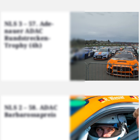
NLS 3 – 57. Ade­
nau­er ADAC
Rund­stre­cken-
Tro­phy (4h)
NLS 2 – 58. ADAC
Bar­ba­ros­sa­preis