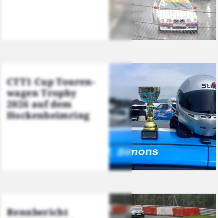
CTT1 Cup Tou­ren­
wa­gen Tro­phy
2026 auf dem
Hocken­heim­ring
Renn­be­richt