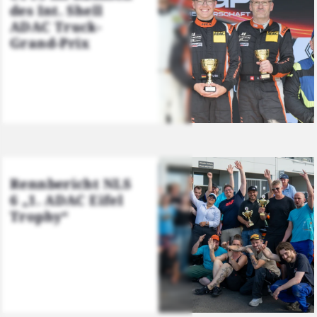
des Int. Shell
ADAC Truck-
Grand-Prix
Renn­be­richt NLS
6 „1. ADAC Eifel
Tro­phy“