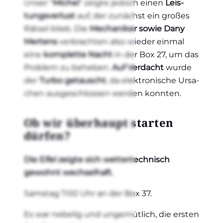
Unser “
Michel
” zeig­te jedoch einen
Leis­
tungs­ver­lust
auf, der zunächst ein gro­ßes
Rät­sel blieb. Die
Mecha­ni­ker sowie Dany
Mer­tens
ver­brach­ten also wie­der ein­mal
eine
kom­plet­te Nacht
in der Box 27, um das
Pro­blem zu behe­ben.
Auf Ver­dacht
wur­de
der
Tur­bo getauscht
, da elek­tro­ni­sche Ursa­
chen aus­ge­schlos­sen wer­den konn­ten.
Ob wir über­haupt star­ten
dür­fen?
Die Eifel zeig­te sich wet­ter­tech­nisch
gewohnt wech­sel­haft.
Sams­tag 7:00 Uhr an der Box 37.
Es war nebe­lig und unge­müt­lich, die ers­ten