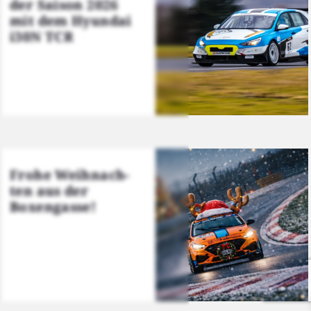
der Sai­son 2026
mit dem Hyun­dai
i30N TCR
Fro­he Weih­nach­
ten aus der
Boxen­gas­se!