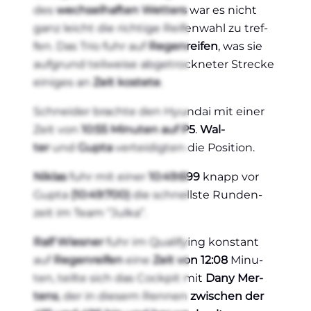
des
wech­sel­haf­ten Wet­ters
war es nicht
ganz leicht die rich­ti­ge Rei­fen­wahl zu tref­
fen. Das Trio fuhr auf
Regen­rei­fen
, was sie
auf­grund teil­wei­se abge­trock­ne­ter Stre­cke
eini­ges an
Zeit kos­te­te
.
Schnei­der brach­te den Hyun­dai mit einer
Zeit von
10:55 Minu­ten auf P5
.
Wal­
ter
und
Gupta
ver­tei­dig­ten die Posi­ti­on.
Niklas
fuhr mit einer
10:49:699
knapp vor
Gupta
(10:49:700)
die schnells­te Run­den­
zeit im Team “Jul­ka”.
Ralf Wies­ner
fuhr im Qua­li­fy­ing kon­stant
auf
Regen­rei­fen
eine
Zeit von 12:08
Minu­
ten, teil­te sich das Cock­pit mit
Dany Mer­
tens
, der in die­sem Ren­nen
zwi­schen der