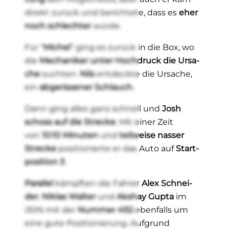
direkt zurück und berich­te­te, dass es
eher
noch schlech­ter
wür­de.
Für “
Michel
” ging es zurück in die Box, wo
die
Mecha­ni­ker unter Hoch­druck die Ursa­
che
such­ten.
Nils
ent­deck­te die Ursa­che,
ein
abge­ris­se­ner Schlauch
.
Dann ging alles ganz schnell und
Josh
schoss auf die Stre­cke
. Mit einer Zeit
von
10:10 Minu­ten
und
teil­wei­se nas­ser
Stre­cke
posi­tio­nier­te er das Auto auf
Start­
po­si­ti­on 3
.
Par­al­lel
kämpf­ten die Fah­rer
Alex Schnei­
der
,
Niklas Wal­ter
und
Aks­hay Gupta
im
i30N mit der
Num­mer 492
eben­falls um
eine gute Posi­tio­nie­rung. Auf­grund