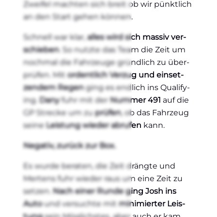
Zwei­fel mach­ten sich breit ob wir pünkt­lich
an den Start gehen kön­nen.
Schnell war klar,
alles wird sich mas­siv ver­
schie­ben
. So nutz­te das Team die Zeit um
noch­mal die Fahr­zeu­ge gründ­lich zu über­
prü­fen. Mit
ordent­lich Ver­zug und ein­set­
zen­dem Regen
ging es end­lich ins Qua­li­fy­
ing.
Dany
fuhr mit der
Num­mer 491
auf die
GP Stre­cke um zu
prü­fen
, ob das Fahr­zeug
sei­ne
Leis­tung wie­der abru­fen
kann.
Nega­tiv, zurück zur Box.
Es wur­de bera­ten, die Zeit dräng­te und
Mer­tens fuhr wie­der raus um eine Zeit zu
set­zen.
Nach einer Run­de ging Josh ins
Auto
und ver­such­te mit
mini­mier­ter Leis­
tung
sein Mög­lichs­tes, aber auch er kam