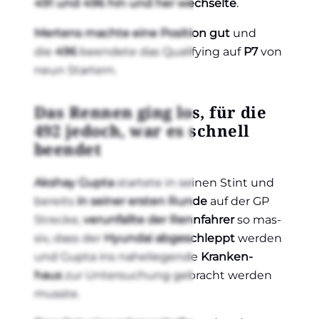
491 und 496 hin und her wech­sel­te
.
Mer­tens mach­te eine Posi­ti­on gut
und
die
496
been­de­te das Qua­li­fy­ing auf
P7
von
neun Star­tern.
Das Ren­nen ging los, für die
492 jedoch, war es schnell
been­det
Aks­hay Gupta
star­te­te in sei­nen Stint und
bereits
in sei­ner ers­ten Run­de
auf der GP
Stre­cke,
ver­un­fall­te der Renn­fah­rer
so mas­
siv, dass der
Hyun­dai abge­schleppt
wer­den
und Gupta ins nahe­lie­gen­de
Kran­ken­
haus
zur Unter­su­chung gebracht wer­den
muss­te.