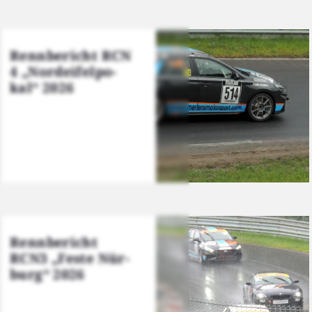
Renn­be­richt RCN
4 „Nord­ei­fel­po­
kal“ 2026
Renn­be­richt
RCN3 „Fes­te Nür­
burg“ 2026