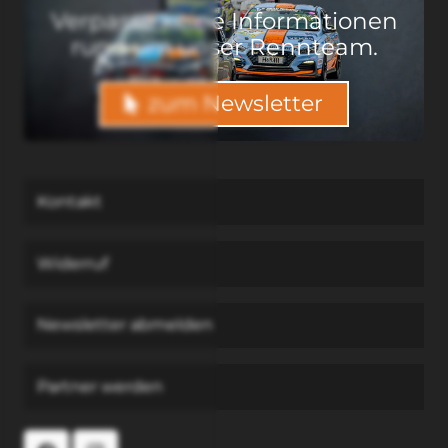
Ver­pas­se kei­ne Infor­ma­tio­nen
rund um unser Renn­team.
zum Newsletter
Kon­takt
Wider­ruf
News­let­ter abmel­den
Part­ner wer­den