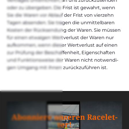
Ver­tra­ges unter­rich­ten, an uns zurück­zu­sen­den
oder zu über­ge­ben. Die Frist ist gewahrt, wenn
Sie die Waren vor Ablauf der Frist von vier­zehn
Tagen absen­den. Sie tra­gen die unmit­tel­ba­ren
Kos­ten der Rück­sen­dung der Waren. Sie müs­sen
für einen etwa­igen Wert­ver­lust der Waren nur
auf­kom­men, wenn die­ser Wert­ver­lust auf einen
zur Prü­fung der Beschaf­fen­heit, Eigen­schaf­ten
und Funk­ti­ons­wei­se der Waren nicht not­wen­di­
gen Umgang mit ihnen zurück­zu­füh­ren ist.
Abon­nie­re unse­ren Race­let­
ter!