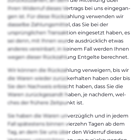
zurück­zu­zah­len, an dem die Mit­tei­lung über
Ihren Wider­ruf die­ses Ver­trags bei uns ein­ge­gan­
gen ist. Für die­se Rück­zah­lung ver­wen­den wir
das­sel­be Zah­lungs­mit­tel, das Sie bei der
ursprüng­li­chen Trans­ak­ti­on ein­ge­setzt haben, es
sei denn, mit Ihnen wur­de aus­drück­lich etwas
ande­res ver­ein­bart; in kei­nem Fall wer­den Ihnen
wegen die­ser Rück­zah­lung Ent­gel­te berech­net.
Wir kön­nen die Rück­zah­lung ver­wei­gern, bis wir
die Waren wie­der zurück­er­hal­ten haben oder bis
Sie den Nach­weis erbracht haben, dass Sie die
Waren zurück­ge­sandt haben, je nach­dem, wel­
ches der frü­he­re Zeit­punkt ist.
Sie haben die Waren unver­züg­lich und in jedem
Fall spä­tes­tens bin­nen vier­zehn Tagen ab dem
Tag, an dem Sie uns über den Wider­ruf die­ses