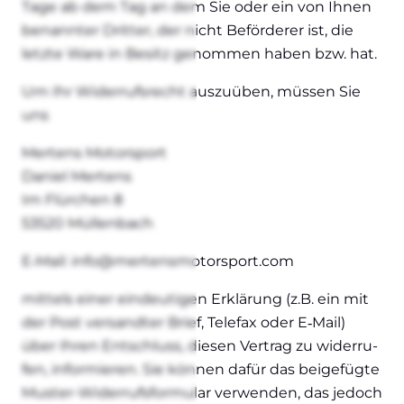
Tage ab dem Tag an dem Sie oder ein von Ihnen
benann­ter Drit­ter, der nicht Beför­de­rer ist, die
letz­te Ware in Besitz genom­men haben bzw. hat.
Um Ihr Wider­rufs­recht aus­zu­üben, müs­sen Sie
uns
Mer­tens Motor­sport
Dani­el Mer­tens
Im Flür­chen 8
53520 Mül­len­bach
E‑Mail: info@​mertensmotorsport.​com
mit­tels einer ein­deu­ti­gen Erklä­rung (z.B. ein mit
der Post ver­sand­ter Brief, Tele­fax oder E‑Mail)
über Ihren Ent­schluss, die­sen Ver­trag zu wider­ru­
fen, infor­mie­ren. Sie kön­nen dafür das bei­gefüg­te
Mus­­ter-Wider­­rufs­­for­­mu­lar ver­wen­den, das jedoch