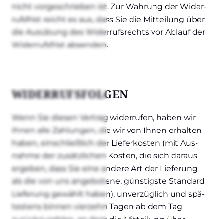
nicht vor­ge­schrie­ben ist. Zur Wah­rung der Wider­
rufs­frist reicht es aus, dass Sie die Mit­tei­lung über
die Aus­übung des Wider­rufs­rechts vor Ablauf der
Wider­rufs­frist absen­den.
WIDER­RUFS­FOL­GEN
Wenn Sie die­sen Ver­trag wider­ru­fen, haben wir
Ihnen alle Zah­lun­gen, die wir von Ihnen erhal­ten
haben, ein­schließ­lich der Lie­fer­kos­ten (mit Aus­
nah­me der zusätz­li­chen Kos­ten, die sich dar­aus
erge­ben, dass Sie eine ande­re Art der Lie­fe­rung
als die von uns ange­bo­te­ne, güns­tigs­te Stan­dard
Lie­fe­rung gewählt haben), unver­züg­lich und spä­
tes­tens bin­nen vier­zehn Tagen ab dem Tag