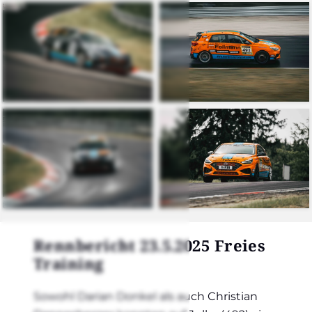
Renn­be­richt 23.5.2025 Frei­es
Trai­ning
Sowohl Dari­an Don­kel als auch Chris­ti­an