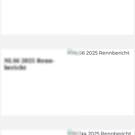
NLS6 2025 Renn­
be­richt