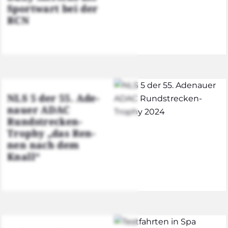
Sport­wart bei der
RCN
NLS 5 der 55. Ade­
nau­er ADAC
Rund­stre­cken-
Tro­phy „das Ren­
nen nach dem
Knall“