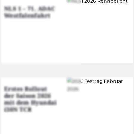
NLS 1 – 71. ADAC
West­fa­len­fahrt
Ers­tes Roll­out
der Sai­son 2026
mit dem Hyun­dai
i30N TCR