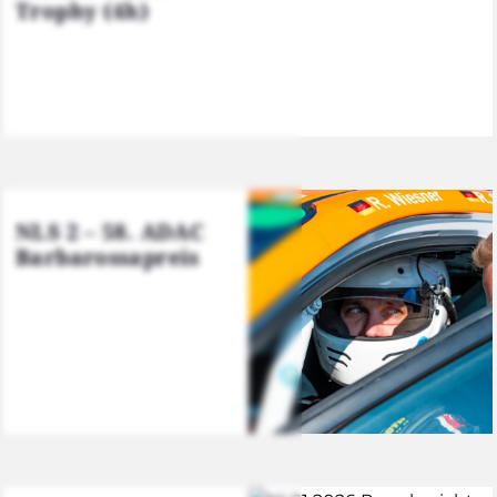
Tro­phy (4h)
NLS 2 – 58. ADAC
Bar­ba­ros­sa­preis