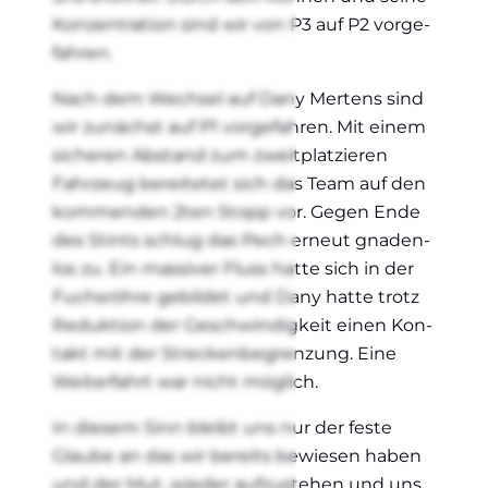
Kon­zen­tra­ti­on sind wir von P3 auf P2 vor­ge­
fah­ren.
Nach dem Wech­sel auf Dany Mer­tens sind
wir zunächst auf P1 vor­ge­fah­ren. Mit einem
siche­ren Abstand zum zweit­plat­zie­ren
Fahr­zeug berei­te­tet sich das Team auf den
kom­men­den 2ten Stopp vor. Gegen Ende
des Stints schlug das Pech erneut gna­den­
los zu. Ein mas­si­ver Fluss hat­te sich in der
Fuchs­röh­re gebil­det und Dany hat­te trotz
Reduk­ti­on der Geschwin­dig­keit einen Kon­
takt mit der Stre­cken­be­gren­zung. Eine
Wei­ter­fahrt war nicht mög­lich.
In die­sem Sinn bleibt uns nur der fes­te
Glau­be an das wir bereits bewie­sen haben
und der Mut, wie­der auf­zu­ste­hen und uns