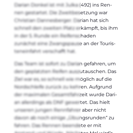
Dari­an Don­kel ist mit Jul­ka (492) ins Ren­
nen gestar­tet. Die Zweit­be­set­zung war
Chris­ti­an Dan­nes­ber­ger. Dari­an hat sich
schnell den zwei­ten Platz erkämpft, bis ihm
in der 5. Run­de ein Rei­fen­scha­den
zunächst eine Zwangs­pau­se an der Tou­ris­
ten­ein­fahrt ver­schafft hat.
Das Team ist sofort zu Dari­an gefah­ren, um
den geplatz­ten Rei­fen aus­zu­tau­schen. Das
Ziel war es, so schnell wie mög­lich auf die
Nord­schlei­fe zurück zu keh­ren. Auf­grund
der maxi­ma­len Gesamt­fahr­zeit wur­de Dari­
an aller­dings als DNF gewer­tet. Das hielt
unse­ren jun­gen Renn­fah­rer aber nicht
davon ab noch eini­ge „Übungs­run­den“ zu
fah­ren. Das Ren­nen been­de­te er mit