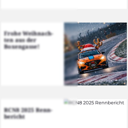
Fro­he Weih­nach­
ten aus der
Boxen­gas­se!
RCN8 2025 Renn­
be­richt