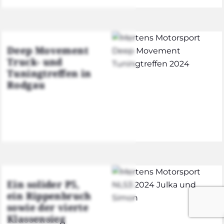
Deep Move­ment
Truck- und
Tuning­tref­fen in
Rod­gau
Ein soli­der P5,
ein Rip­pen­bruch
sowie der vier­te
Klas­sen­sieg