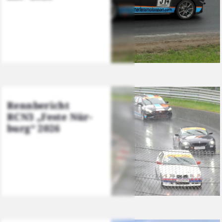
Renn­be­richt
RCN3 „Fes­te Nür­
burg“ 2026