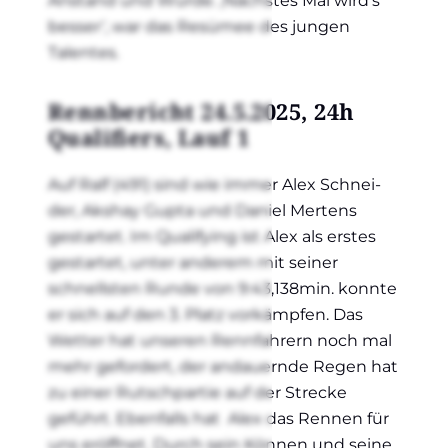
Anstand und Wür­de. ‚Nächs­tes Mal wird’s
bes­ser‘, war das Resü­mee des jun­gen
Talen­tes.
Renn­be­richt 24.5.2025, 24h
Qua­li­fiers, Lauf 1
Auf Ralf (491) sind wie immer Alex Schnei­
der, Aks­hay Gupta und Dani­el Mer­tens
gestar­tet. Im Qua­li­fy­ing ist Alex als ers­tes
gestar­tet, unter ande­rem mit sei­ner
schnells­ten Run­de von 9:43,138min. konn­te
er sich auf den 3. Platz vor­kämp­fen. Das
Wet­ter hat unse­ren Renn­fah­rern noch mal
mehr gefor­dert, der andau­ern­de Regen hat
zu einer Rutsch­par­tie auf der Stre­cke
geführt. Eben­falls hat Alex das Ren­nen für
uns eröff­net. Durch sein Kön­nen und sei­ne