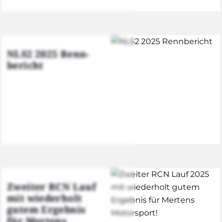
NLS2 2025 Renn­
be­richt
Zwei­ter RCN Lauf
mit wie­der­holt
gutem Ergeb­nis
für Mer­tens