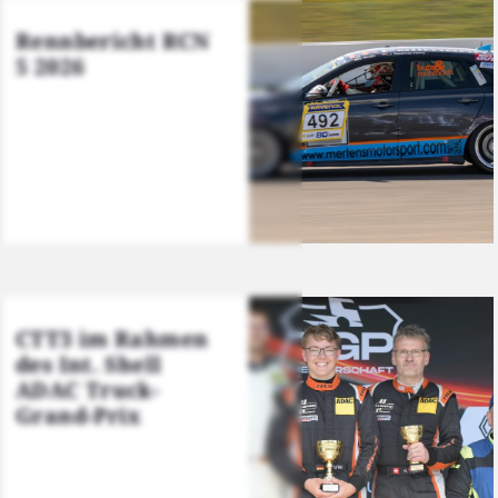
Renn­be­richt RCN
5 2026
CTT3 im Rah­men
des Int. Shell
ADAC Truck-
Grand-Prix