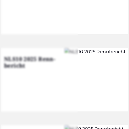
NLS10 2025 Renn­
be­richt