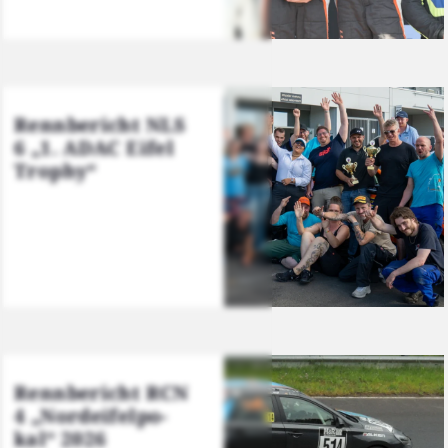
Renn­be­richt NLS
6 „1. ADAC Eifel
Tro­phy“
Renn­be­richt RCN
4 „Nord­ei­fel­po­
kal“ 2026