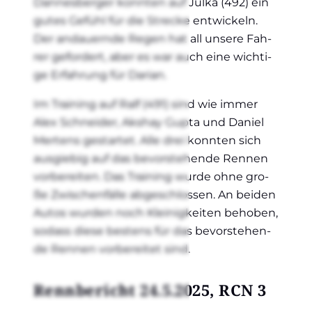
Dan­nes­ber­ger konn­ten auf Jul­ka (492) ein
gutes Gefühl für die Stre­cke ent­wi­ckeln.
Der andau­ern­de Regen hat all unse­re Fah­
rer gefor­dert, aber es war auch eine wich­ti­
ge Erfah­rung für Dari­an.
Im Trai­ning auf Ralf (491) sind wie immer
Alex Schnei­der, Aks­hay Gupta und Dani­el
Mer­tens gestar­tet. Alle drei konn­ten sich
aus­gie­big auf das bevor­ste­hen­de Ren­nen
vor­be­rei­ten. Das Trai­ning wur­de ohne gro­
ße Zwi­schen­fäl­le abge­schlos­sen. An bei­den
Autos wur­den noch Klei­nig­kei­ten beho­ben,
sodass die­se bes­tens für das bevor­ste­hen­
de Ren­nen vor­be­rei­tet sind.
Renn­be­richt 24.5.2025, RCN 3