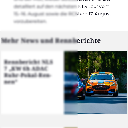
detail­liert auf den nächs­ten NLS Lauf vom
15.–16. August sowie die RCN am 17. August
vor­zu­be­rei­ten.
Mehr News und Renn­be­rich­te
Renn­be­richt NLS
7 „KW 6h ADAC
Ruhr-Pokal-Ren­
nen“