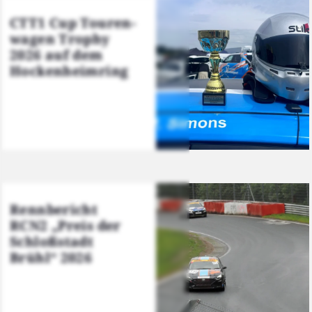
CTT1 Cup Tou­ren­
wa­gen Tro­phy
2026 auf dem
Hocken­heim­ring
Renn­be­richt
RCN2 „Preis der
Schloß­stadt
Brühl“ 2026