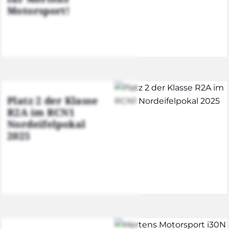
Motor­sport!
Platz 2 der Klas­se
R2A im RCN1
Nord­ei­fel­po­kal
2025