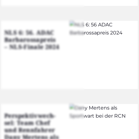
NLS 6: 56. ADAC
Bar­ba­ros­sa­preis
– NLS-Fina­le 2024
Per­spek­tiv­wech­
sel: Team Chef
und Renn­fah­rer
Dany Mer­tens als