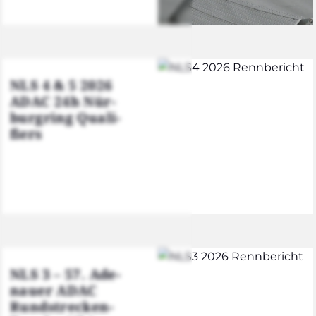
NLS 4 & 5 2026
ADAC 24h Nür­
burg­ring Qua­li­
fiers
NLS 3 – 57. Ade­
nau­er ADAC
Rund­stre­cken-