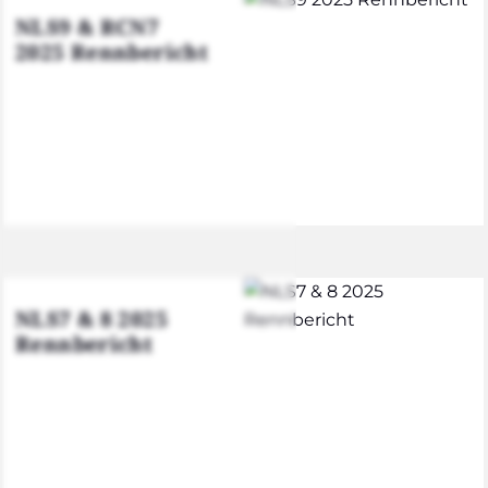
NLS9 & RCN7
2025 Renn­be­richt
NLS7 & 8 2025
Renn­be­richt