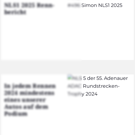
NLS1 2025 Renn­
be­richt
In jedem Ren­nen
2024 min­des­tens
eines unse­rer
Autos auf dem
Podi­um