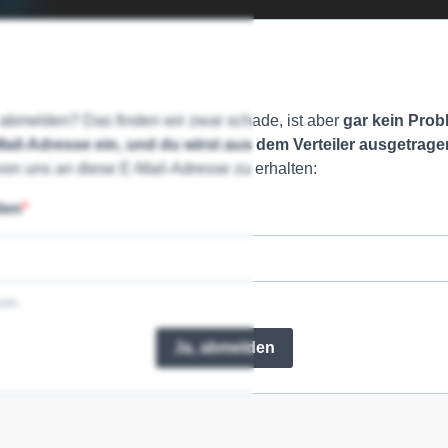
r abmel­den? Das fin­den wir zwar scha­de, ist aber
gar kein Pro­
ail-Adres­se ein, und du wirst aus dem Ver­tei­ler aus­ge­tra­ge
 von uns an die­se E‑Mail-Adres­se zu erhal­ten:
den
com.
Ja, abmelden