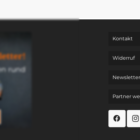
Kon­takt
et­ter!
Wider­ruf
nen rund
News­let­te
Part­ner we