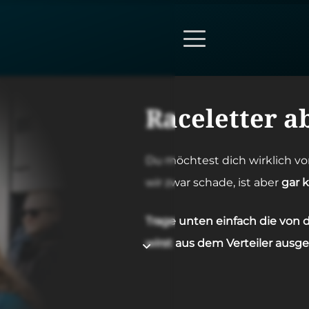
Race­let­ter 
Du möch­test dich wirk­lich v
wir zwar scha­de, ist aber
gar 
Tra­ge unten ein­fach die von d
wirst aus dem Ver­tei­ler aus­ge