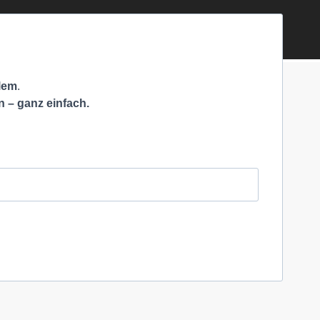
blem
.
n – ganz ein­fach.