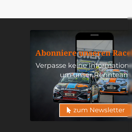
Abon­nie­re unse­ren Race­l
Ver­pas­se kei­ne Infor­ma­tio­
um unser Renn­team.
zum Newsletter