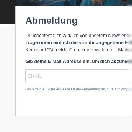
Abmel­dung
Du möch­test dich wirk­lich von unse­rem News­let­te
Tra­ge unten ein­fach die von dir ange­ge­be­ne E‑M
Kli­cke auf “Abmel­den”, um kei­ne wei­te­ren E‑Mails
Gib dei­ne E‑Mail-Adres­se ein, um dich abzu­mel­
Gib bit­te die E‑Mail-Adres­se für die Anmel­dung an, z. B. abc@​xyz.​