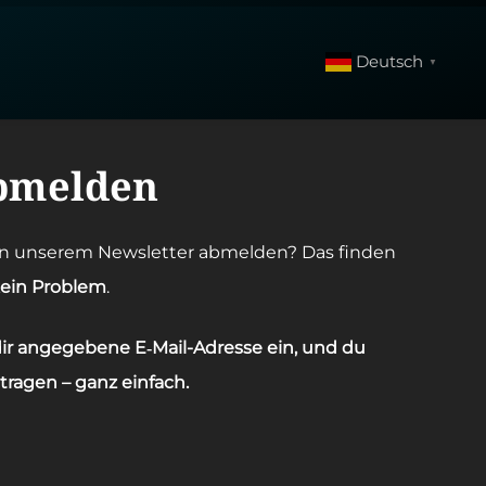
Deutsch
▼
abmel­den
on unse­rem News­let­ter abmel­den? Das fin­den
kein Pro­blem
.
ir ange­ge­be­ne E‑Mail-Adres­­se ein, und du
­tra­gen – ganz ein­fach.