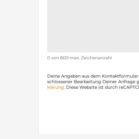
0 von 800 max. Zeichenanzahl
Dei­ne Anga­ben aus dem Kon­takt­for­mu­lar
schlos­se­ner Bear­bei­tung Dei­ner Anfra­ge 
klä­rung
. Die­se Web­site ist durch reCAPT