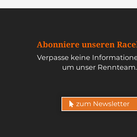
Abon­nie­re unse­ren Race­l
Ver­pas­se kei­ne Infor­ma­tio­
um unser Renn­team.
zum Newsletter