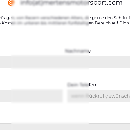
info(at)mertensmotorsport.com
nfra­gen, von Racern ver­schie­de­nen Alters, die ger­ne den Schritt i
he Kos­ten im unte­ren bis mitt­le­ren fünf­stel­li­gen Bereich auf Di
Nach­na­me
Dein Tele­fon