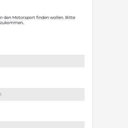
n den Motor­sport fin­den wol­len. Bit­te
ch zukom­men.