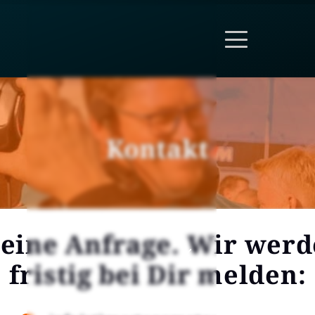
Kon­takt
ei­ne Anfra­ge. Wir wer­
fris­tig bei Dir mel­den: