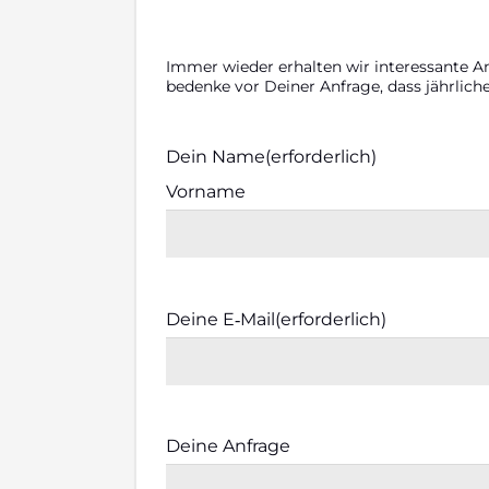
Immer wie­der erhal­ten wir inter­es­san­te A
beden­ke vor Dei­ner Anfra­ge, dass jähr­li­c
Dein Name
(erfor­der­lich)
Vor­na­me
Dei­ne E‑Mail
(erfor­der­lich)
Dei­ne Anfra­ge