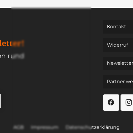
Kon­takt
et­ter!
Wider­ruf
nen rund
News­let­te
Part­ner we
AGB
Impres­sum
Daten­schutz­er­klä­rung