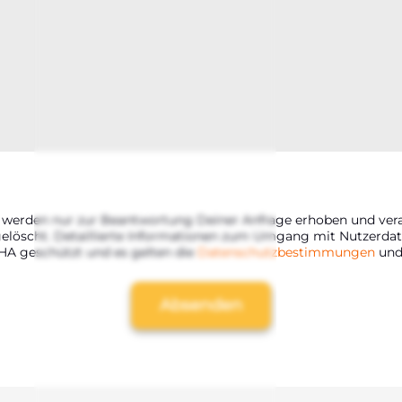
 wer­den nur zur Beant­wor­tung Dei­ner Anfra­ge erho­ben und ver­
gelöscht. Detail­lier­te Infor­ma­tio­nen zum Umgang mit Nut­zer­da­
CHA geschützt und es gel­ten die
Daten­schutz­be­stim­mun­gen
un