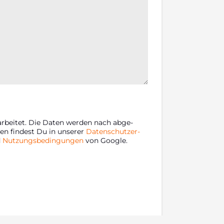
ar­bei­tet. Die Daten wer­den nach abge­
ten fin­dest Du in unse­rer
Daten­schutz­er­
d
Nut­zungs­be­din­gun­gen
von Goog­le.